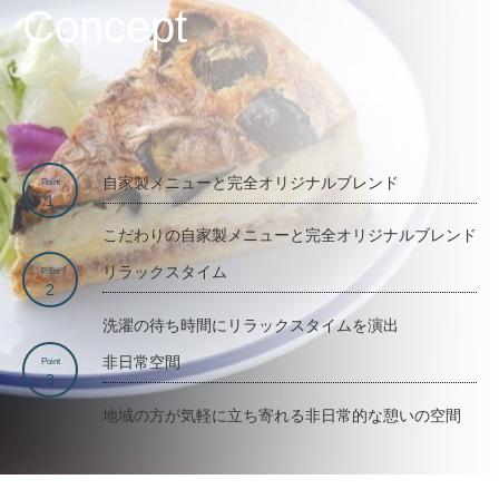
Concept
自家製メニューと完全オリジナルブレンド
Point
1
こだわりの自家製メニューと完全オリジナルブレンド
リラックスタイム
Point
2
洗濯の待ち時間にリラックスタイムを演出
非日常空間
Point
3
地域の方が気軽に立ち寄れる非日常的な憩いの空間