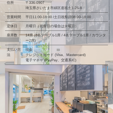
住所
〒336-0907
埼玉県さいたま市緑区道祖土1-25-8
営業時間
平日11:00-18:00 /土日祝祭日08:00-18:00
定休日
月曜日（祝祭日の場合は火曜日）
座席数
14席 (8名テーブル1席 / 4名テーブル1席 / カウンタ
ー2席)
支払い方
現金
法
クレジットカード (Visa、Mastercard)
電子マネー (PayPay、交通系IC)