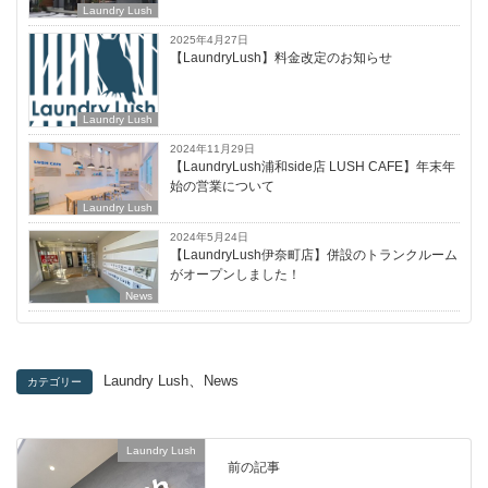
Laundry Lush
2025年4月27日
【LaundryLush】料金改定のお知らせ
Laundry Lush
2024年11月29日
【LaundryLush浦和side店 LUSH CAFE】年末年
始の営業について
Laundry Lush
2024年5月24日
【LaundryLush伊奈町店】併設のトランクルーム
がオープンしました！
News
、
Laundry Lush
News
カテゴリー
Laundry Lush
前の記事